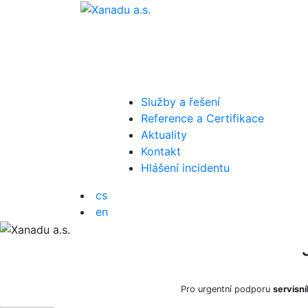
Přejít
na
obsah
Služby a řešení
Reference a Certifikace
Aktuality
Kontakt
Hlášení incidentu
cs
en
Pro urgentní podporu
servisní