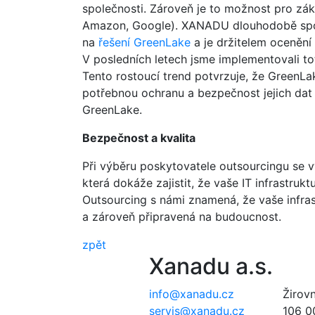
společnosti. Zároveň je to možnost pro zák
Amazon, Google). XANADU dlouhodobě spolu
na
řešení GreenLake
a je držitelem ocenění
V posledních letech jsme implementovali tot
Tento rostoucí trend potvrzuje, že GreenLake
potřebnou ochranu a bezpečnost jejich dat 
GreenLake.
Bezpečnost a kvalita
Při výběru poskytovatele outsourcingu se vy
která dokáže zajistit, že vaše IT infrastruk
Outsourcing s námi znamená, že vaše infras
a zároveň připravená na budoucnost.
zpět
Xanadu a.s.
info@xanadu.cz
Žirov
servis@xanadu.cz
106 0