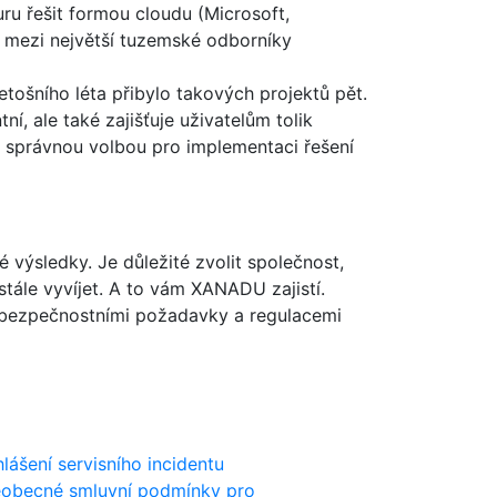
ru řešit formou cloudu (Microsoft,
 mezi největší tuzemské odborníky
etošního léta přibylo takových projektů pět.
í, ale také zajišťuje uživatelům tolik
u správnou volbou pro implementaci řešení
 výsledky. Je důležité zvolit společnost,
ustále vyvíjet. A to vám XANADU zajistí.
mi bezpečnostními požadavky a regulacemi
lášení servisního incidentu
obecné smluvní podmínky pro