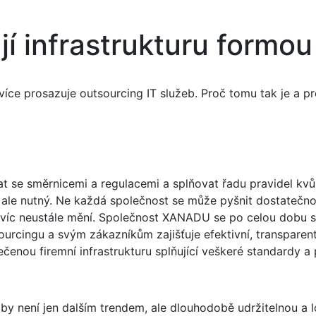
jí infrastrukturu formou
více prosazuje outsourcing IT služeb. Proč tomu tak je a pr
t se směrnicemi a regulacemi a splňovat řadu pravidel kvůl
 ale nutný. Ne každá společnost se může pyšnit dostatečno
avíc neustále mění. Společnost XANADU se po celou dobu 
ourcingu a svým zákazníkům zajišťuje efektivní, transparen
enou firemní infrastrukturu splňující veškeré standardy a
žby není jen dalším trendem, ale dlouhodobě udržitelnou a 