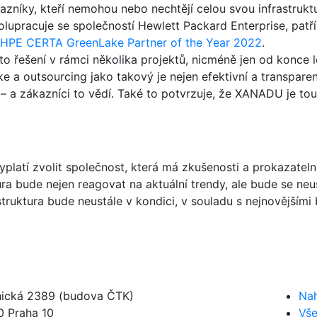
azníky, kteří nemohou nebo nechtějí celou svou infrastruktu
pracuje se společností Hewlett Packard Enterprise, patří
HPE CERTA GreenLake Partner of the Year 2022
.
o řešení v rámci několika projektů, nicméně jen od konce l
 a outsourcing jako takový je nejen efektivní a transparentn
– a zákazníci to vědí. Také to potvrzuje, že XANADU je to
platí zvolit společnost, která má zkušenosti a prokazatelné
tura bude nejen reagovat na aktuální trendy, ale bude se ne
truktura bude neustále v kondici, v souladu s nejnovější
nická 2389 (budova ČTK)
Nah
0 Praha 10
Vše