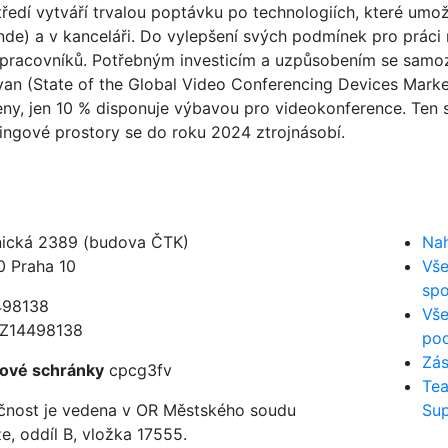
tředí vytváří trvalou poptávku po technologiích, které um
nde) a v kanceláři. Do vylepšení svých podmínek pro prác
 pracovníků. Potřebným investicím a uzpůsobením se samoz
van (State of the Global Video Conferencing Devices Market
eny, jen 10 % disponuje výbavou pro videokonference. Ten 
ingové prostory se do roku 2024 ztrojnásobí.
nická 2389 (budova ČTK)
Nah
0 Praha 10
Vše
spo
98138
Vše
Z14498138
pod
Zás
tové schránky
cpcg3fv
Te
čnost je vedena v OR Městského soudu
Sup
e, oddíl B, vložka 17555.