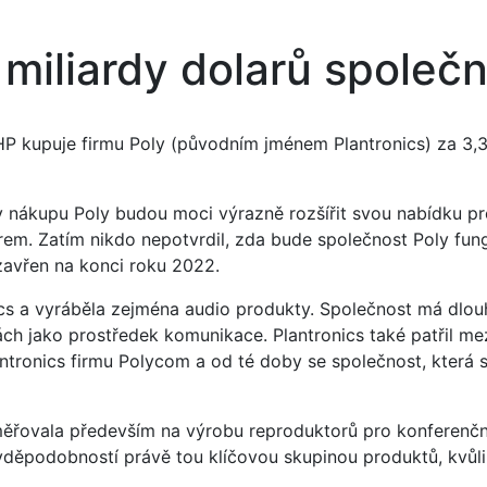
miliardy dolarů společn
P kupuje firmu Poly (původním jménem Plantronics) za 3,3 mi
ky nákupu Poly budou moci výrazně rozšířit svou nabídku pr
m. Zatím nikdo nepotvrdil, zda bude společnost Poly fung
zavřen na konci roku 2022.
s a vyráběla zejména audio produkty. Společnost má dlouho
h jako prostředek komunikace. Plantronics také patřil mezi
antronics firmu Polycom a od té doby se společnost, která s
měřovala především na výrobu reproduktorů pro konferenční
avděpodobností právě tou klíčovou skupinou produktů, kvůli