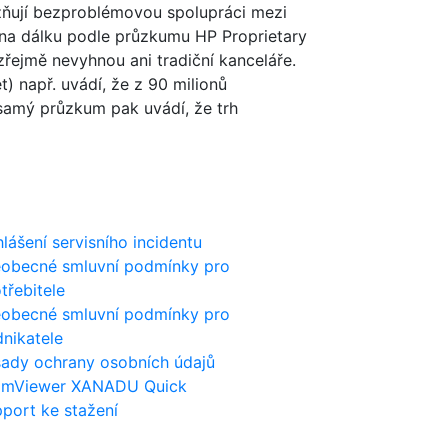
ožňují bezproblémovou spolupráci mezi
i na dálku podle průzkumu HP Proprietary
řejmě nevyhnou ani tradiční kanceláře.
) např. uvádí, že z 90 milionů
samý průzkum pak uvádí, že trh
lášení servisního incidentu
obecné smluvní podmínky pro
třebitele
obecné smluvní podmínky pro
nikatele
ady ochrany osobních údajů
amViewer XANADU Quick
port ke stažení