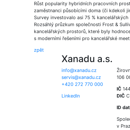
Růst popularity hybridních pracovních pros
zaměstnanci působícími doma (či kdekoli ji
Survey investovalo asi 75 % kancelářských
Rozsáhlý průzkum společnosti Frost & Sulli
kancelářských prostorů, které byly hodnoc
s moderními řešeními pro kancelářské meet
zpět
Xanadu a.s.
info@xanadu.cz
Žirov
servis@xanadu.cz
106 0
+420 272 770 000
IČ
144
LinkedIn
DIČ
C
ID da
Spole
v Praz