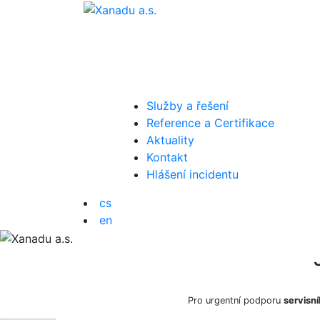
Přejít
na
obsah
Služby a řešení
Reference a Certifikace
Aktuality
Kontakt
Hlášení incidentu
cs
en
Pro urgentní podporu
servisní