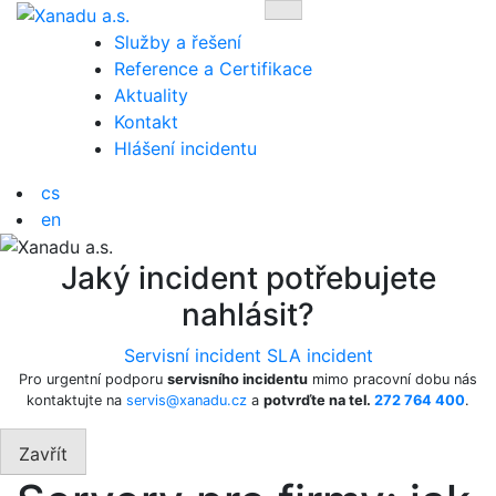
Přejít
Toggle navigation
na
Služby a řešení
obsah
Reference a Certifikace
Aktuality
Kontakt
Hlášení incidentu
cs
en
Jaký incident potřebujete
nahlásit?
Servisní incident
SLA incident
Pro urgentní podporu
servisního incidentu
mimo pracovní dobu nás
kontaktujte na
servis@xanadu.cz
a
potvrďte na tel.
272 764 400
.
Zavřít