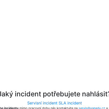
Jaký incident potřebujete nahlásit
Servisní incident
SLA incident
ho incidentu
mimo pracovní dobu nás kontaktujte na
servis@xanadu.cz
a