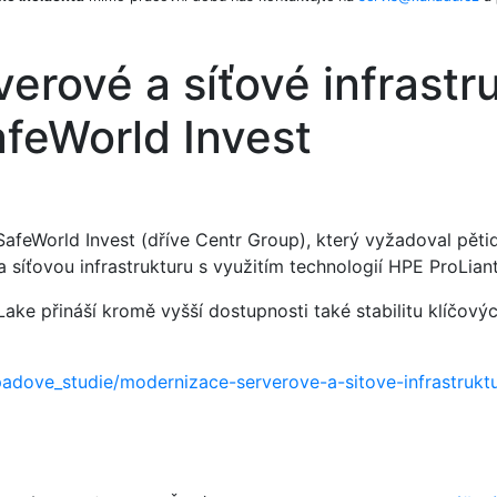
erové a síťové infrastr
afeWorld Invest
SafeWorld Invest (dříve Centr Group), který vyžadoval pě
a síťovou infrastrukturu s využitím technologií HPE ProLiant
e přináší kromě vyšší dostupnosti také stabilitu klíčovýc
adove_studie/modernizace-serverove-a-sitove-infrastruktu