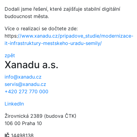
Dodali jsme řešení, které zajišťuje stabilní digitální
budoucnost města.
Více o realizaci se dočtete zde:
https:
//www.xanadu.cz/pripadove_studie/modernizace-
it-infrastruktury-mestskeho-uradu-semily/
zpět
Xanadu a.s.
info@xanadu.cz
servis@xanadu.cz
+420 272 770 000
LinkedIn
Žirovnická 2389 (budova ČTK)
106 00 Praha 10
IČ
14498138