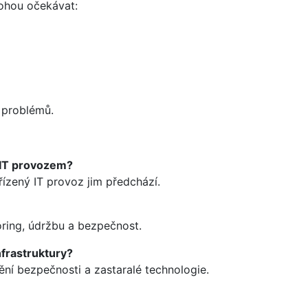
mohou očekávat:
 problémů.
m IT provozem?
řízený IT provoz jim předchází.
oring, údržbu a bezpečnost.
nfrastruktury?
ění bezpečnosti a zastaralé technologie.