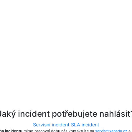
Jaký incident potřebujete nahlásit
Servisní incident
SLA incident
ho incidentu
mimo pracovní dobu nás kontaktujte na
servis@xanadu.cz
a