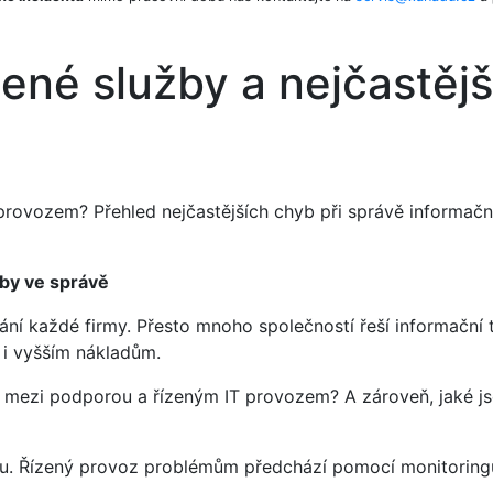
zené služby a nejčastějš
provozem? Přehled nejčastějších chyb při správě informační
yby ve správě
ání každé firmy. Přesto mnoho společností řeší informační 
 i vyšším nákladům.
íl mezi podporou a řízeným IT provozem? A zároveň, jaké js
ku. Řízený provoz problémům předchází pomocí monitoringu 