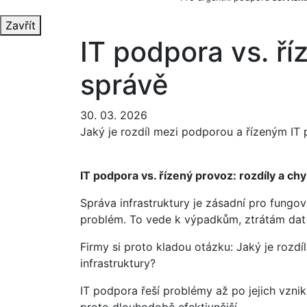
Zavřít
IT podpora vs. ří
správě
30. 03. 2026
Jaký je rozdíl mezi podporou a řízeným IT 
IT podpora vs. řízený provoz: rozdíly a ch
Správa infrastruktury je zásadní pro fungov
problém. To vede k výpadkům, ztrátám dat
Firmy si proto kladou otázku: Jaký je rozd
infrastruktury?
IT podpora řeší problémy až po jejich vzni
proto dlouhodobě efektivnější.