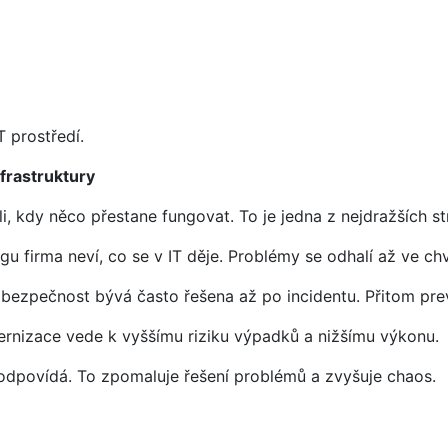
 prostředí.
nfrastruktury
li, kdy něco přestane fungovat. To je jedna z nejdražších str
u firma neví, co se v IT děje. Problémy se odhalí až ve chví
 bezpečnost bývá často řešena až po incidentu. Přitom pre
rnizace vede k vyššímu riziku výpadků a nižšímu výkonu.
 odpovídá. To zpomaluje řešení problémů a zvyšuje chaos.